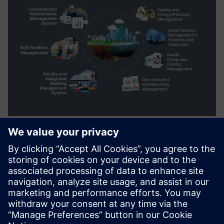
windesk.fm Computer Aided
Facility Management Solution
planuoti, vykdyti ir stebėti visą veiklą, susijusią su
priežiūra, darbo vieta, turto valdymu, veiklos objektų
paslaugomis ir klientų aptarnavimu.
Sužinokite daugiau