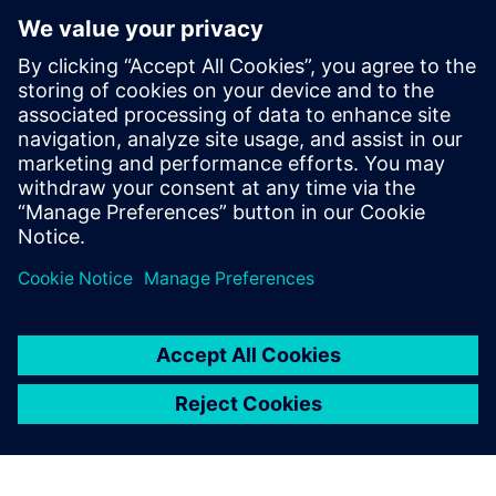
SICK ConnectX
“SICK ConnectX” yra “Industrial Edge” programa, jungianti,
apdorojanti ir perduodanti jutiklių ir įrenginių duomenis iš
jutiklių į pramonines ir debesų sistemas realiuoju laiku
analizei ir automatizavimui
Sužinokite daugiau