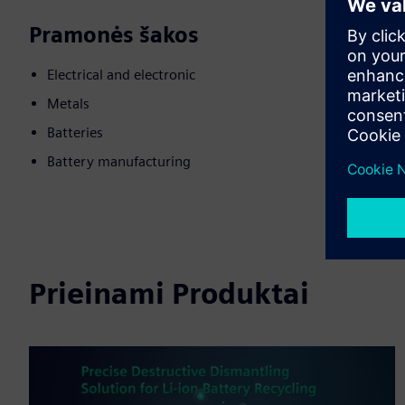
Pramonės šakos
Electrical and electronic
Metals
Batteries
Battery manufacturing
Prieinami Produktai