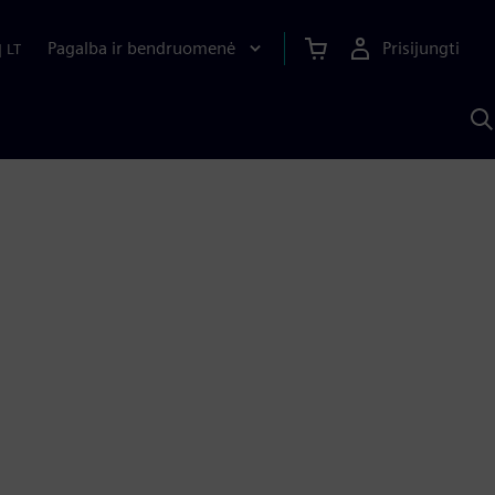
Pagalba ir bendruomenė
Prisijungti
|
LT
P
n
S
D