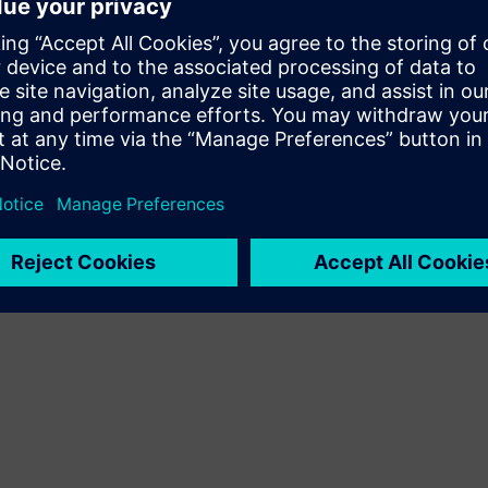
Judesys
Build
Išplečia arba tobulina Siemens Xcelerator produktą /
sprendimą, sukuriant naują produktą, arba sukuria naują
sprendimą klientui, integruodamas produktą su Siemens
Xcelerator produktu ir savo produktu