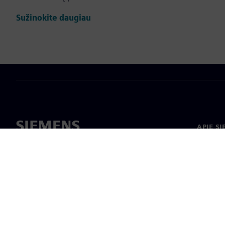
Sužinokite daugiau
APIE S
Apie m
Lyderys
Naujieno