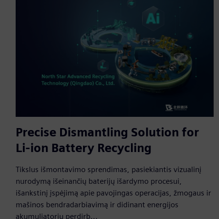
Precise Dismantling Solution for
Li-ion Battery Recycling
Tikslus išmontavimo sprendimas, pasiekiantis vizualinį
nurodymą išeinančių baterijų išardymo procesui,
išankstinį įspėjimą apie pavojingas operacijas, žmogaus ir
mašinos bendradarbiavimą ir didinant energijos
akumuliatorių perdirb...