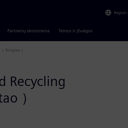
Region
Partnerių ekosistema
Temos ir įžvalgos
y（ Tsingtao ）
d Recycling
tao ）