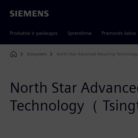
Siemens
Produktai ir paslaugos
Sprendimai
Pramonės šakos
Ecosystem
North Star Advanced Recycling Technolog
Home
North Star Advance
Technology（ Tsing