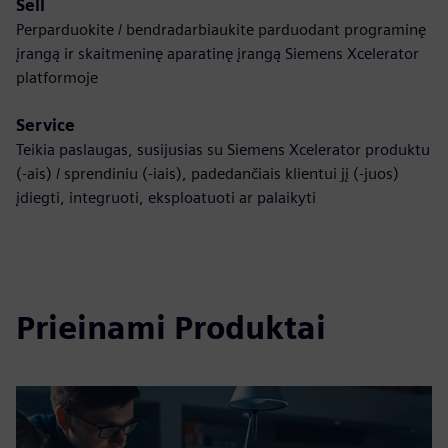
Sell
Perparduokite / bendradarbiaukite parduodant programinę
įrangą ir skaitmeninę aparatinę įrangą Siemens Xcelerator
platformoje
Service
Teikia paslaugas, susijusias su Siemens Xcelerator produktu
(-ais) / sprendiniu (-iais), padedančiais klientui jį (-juos)
įdiegti, integruoti, eksploatuoti ar palaikyti
Prieinami Produktai