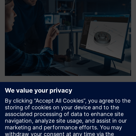
InspectionSuite
Automatizuokite kokybės patikrinimą “Siemens NX”
naudodami “neoapps”. Šis įrankis įgalina greitą, be klaidų
balionavimą ir tikrinimo ataskaitų kūrimą iš 2D brėžinių ar
3D modelių (PMI). Sutaupykite iki 90% laiko, užtikrinkite
duom...