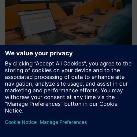
nPlan - Planning App
NPLAN yra pažangi produktyvių scenarijų planavimo
platforma, kuri generuoja gamybos planavimo scenarijus
judriai, patikimai ir bendradarbiaujant, pagreitindama jūsų
tiekimo grandinės skaitmeninę transformaciją.
Sužinokite daugiau