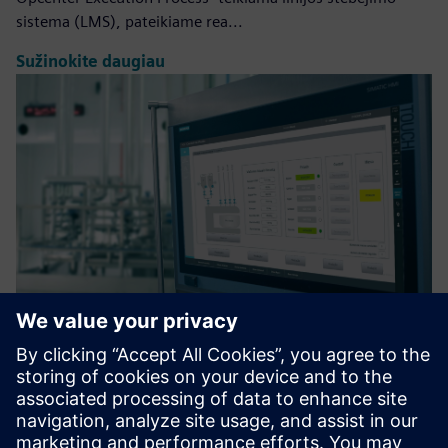
sistema (LMS), pateikiame rea...
Sužinokite daugiau
Automatic Recipe Control
Optimizuokite receptų valdymą sumažindami formulavimo
klaidas ir padidindami veiklos efektyvumą naudodami
keičiamo dydžio architektūrą, integruotą su ERP.