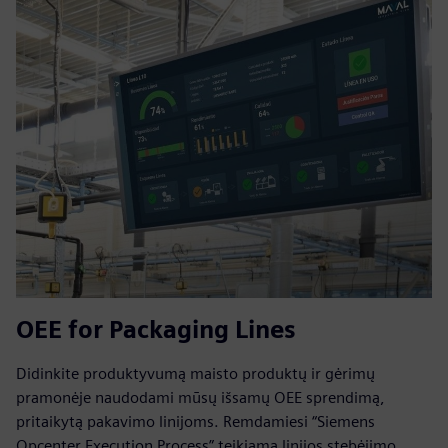
OEE for Packaging Lines
Didinkite produktyvumą maisto produktų ir gėrimų
pramonėje naudodami mūsų išsamų OEE sprendimą,
pritaikytą pakavimo linijoms. Remdamiesi “Siemens
Opcenter Execution Process” teikiama linijos stebėjimo