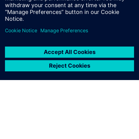
Sužinokite daugiau
APIE SIEMENS