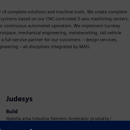
er of complete solutions and machine tools. We create complete
systems based on our CNC-controlled 5-axis machining centers,
 for continuous automated operation. We implement turnkey
erospace, mechanical engineering, metalworking, rail vehicle
a full-service partner for our customers – design services,
ineering – all disciplines integrated by MAG.
Judesys
Build
Išplečia arba tobulina Siemens Xcelerator produktą /
sprendimą, sukuriant naują produktą, arba sukuria naują