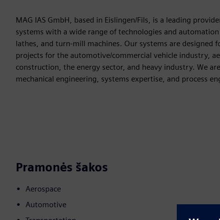
MAG IAS GmbH, based in Eislingen/Fils, is a leading provid
systems with a wide range of technologies and automation 
lathes, and turn-mill machines. Our systems are designed
projects for the automotive/commercial vehicle industry, a
construction, the energy sector, and heavy industry. We are 
mechanical engineering, systems expertise, and process eng
Pramonės šakos
Aerospace
Automotive