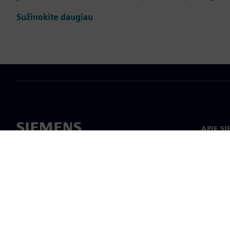
Sužinokite daugiau
APIE S
Apie m
Lyderys
Naujieno