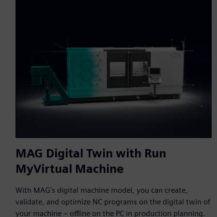
MAG Digital Twin with Run
MyVirtual Machine
With MAG's digital machine model, you can create,
validate, and optimize NC programs on the digital twin of
your machine – offline on the PC in production planning.