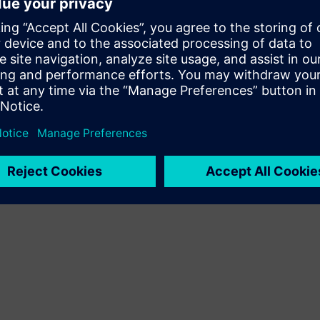
sprendimą klientui, integruodamas produktą su Siemens
Xcelerator produktu ir savo produktu
Service
Teikia paslaugas, susijusias su Siemens Xcelerator
produktu (-ais) / sprendiniu (-iais), padedančiais klientui jį
(-juos) įdiegti, integruoti, eksploatuoti ar palaikyti