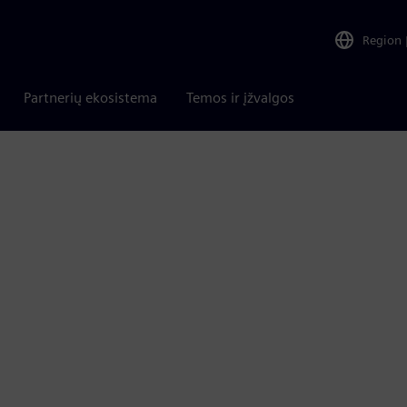
Region
Partnerių ekosistema
Temos ir įžvalgos