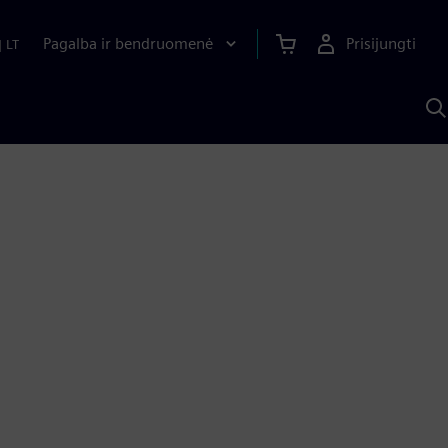
Pagalba ir bendruomenė
Prisijungti
|
LT
P
n
S
D