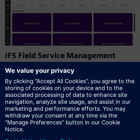
IFS Field Service Management
(FSM)
IFS Field Service Management (FSM) yra galingas
sprendimas, kuris supaprastina paslaugų operacijas — nuo
planavimo ir išsiuntimo iki atsargų ir sąskaitų išrašymo. Tai
suteikia galimybių mobiliesiems technikams, pagerina
klientų pa...
Sužinokite daugiau