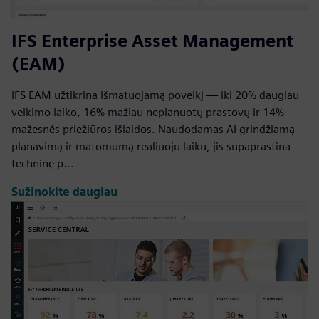
IFS Enterprise Asset Management
(EAM)
IFS EAM užtikrina išmatuojamą poveikį — iki 20% daugiau
veikimo laiko, 16% mažiau neplanuotų prastovų ir 14%
mažesnės priežiūros išlaidos. Naudodamas AI grindžiamą
planavimą ir matomumą realiuoju laiku, jis supaprastina
techninę p...
Sužinokite daugiau