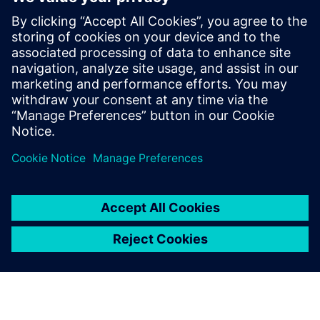
Bendras mašinų parkas skaitmenizuojamas naudojant
“GROB4” sąsają sujungimo ryšiu. Jis yra be atskiro
aparatūros ir dviejų gamintojų ir pakaitinių įrenginių.
Išsaugosite visus PLC/NC ir HMI parametrus vienoje
mašinoje. Nėra standar...
Sužinokite daugiau