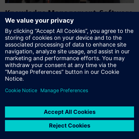
Knowledge Management-Software
for Industrial Machine Service
Pirmasis pasaulyje sprendimas ne tik valdyti, bet
transformuoti genčių žinias į operatyvinę pagalbą ir
strategines įžvalgas - keičiamo dydžio ir tiksliu būdu, turint
savo modeliu pagrįstą AI
Sužinokite daugiau