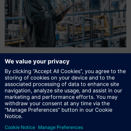
OT Blueprint
ENTIRETEC ir Siemens kartu sukūrė techninį OT dizainą,
kuris apjungia skirtingus OT ir IT reikalavimus. Daugiausia
dėmesio skiriama visapusiškam saugumui, sistemos
grūdinimui ir patikimumui. Kartu su 24x7 OT veikimo
koncepcija jis...
Sužinokite daugiau