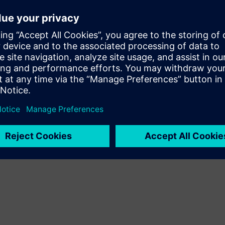
Service
Teikia paslaugas, susijusias su Siemens Xcelerator
produktu (-ais) / sprendiniu (-iais), padedančiais klientui jį
(-juos) įdiegti, integruoti, eksploatuoti ar palaikyti