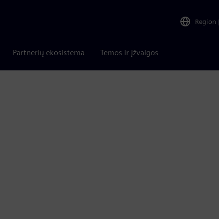
Region
Partnerių ekosistema
Temos ir įžvalgos