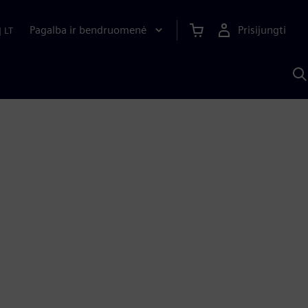
Pagalba ir bendruomenė
Prisijungti
|
LT
P
n
S
D