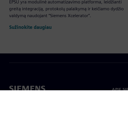
EPSU yra modulinė automatizavimo platforma, leidžianti
greitą integraciją, protokolų palaikymą ir keičiamo dydžio
valdymą naudojant “Siemens Xcelerator”.
Sužinokite daugiau
APIE S
Apie m
Lyderys
Naujieno