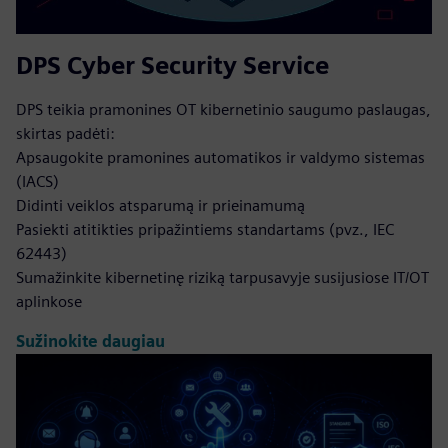
DPS Cyber Security Service
DPS teikia pramonines OT kibernetinio saugumo paslaugas,
skirtas padėti:
Apsaugokite pramonines automatikos ir valdymo sistemas
(IACS)
Didinti veiklos atsparumą ir prieinamumą
Pasiekti atitikties pripažintiems standartams (pvz., IEC
62443)
Sumažinkite kibernetinę riziką tarpusavyje susijusiose IT/OT
aplinkose
Sužinokite daugiau