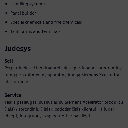
Handling systems
Panel builder
Special chemicals and fine chemicals
Tank farms and terminals
Judesys
Sell
Perparduokite / bendradarbiaukite parduodant programinę
įrangą ir skaitmeninę aparatinę įrangą Siemens Xcelerator
platformoje
Service
Teikia paslaugas, susijusias su Siemens Xcelerator produktu
(-ais) / sprendiniu (-iais), padedančiais klientui jį (-juos)
įdiegti, integruoti, eksploatuoti ar palaikyti