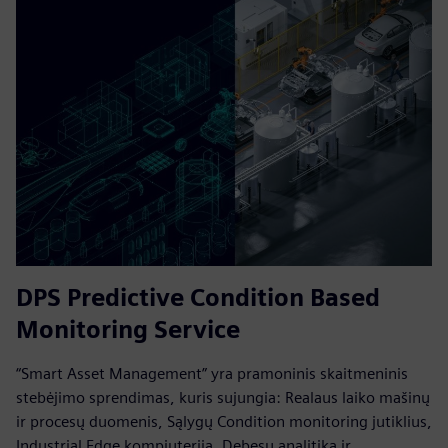
DPS Predictive Condition Based
Monitoring Service
“Smart Asset Management” yra pramoninis skaitmeninis
stebėjimo sprendimas, kuris sujungia: Realaus laiko mašinų
ir procesų duomenis, Sąlygų Condition monitoring jutiklius,
Industrial Edge kompiuteriją, Debesų analitiką ir