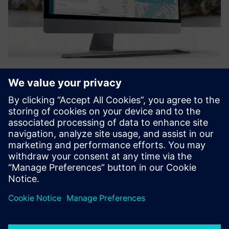
dimax.cloud
Novatoriška pramoninė platforma, kuri per paskirstytą
gamybą pašalina atotrūkį tarp skaitmeninio dizaino ir
fizinės gamybos. Įgalina įmones pereiti nuo tradicinių
“make-to-stock” modelių link atsparesnio, užsakomojo
požiūrio, kai ...
Sužinokite daugiau