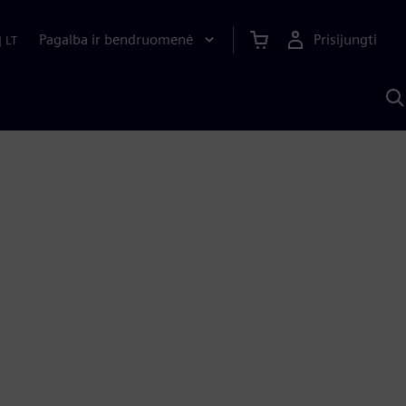
Pagalba ir bendruomenė
Prisijungti
|
LT
P
n
S
D