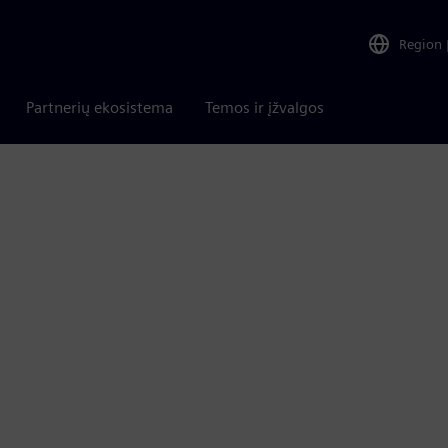
Region
Partnerių ekosistema
Temos ir įžvalgos