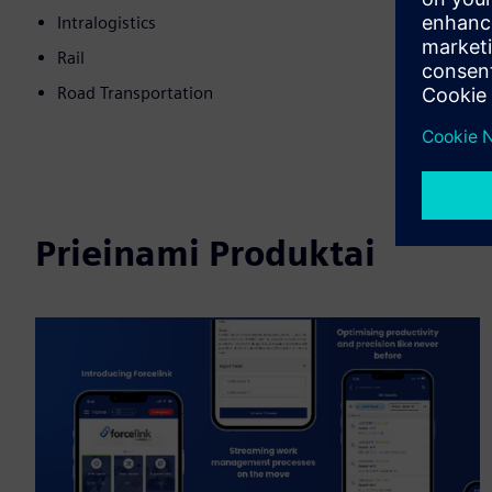
Intralogistics
Rail
Road Transportation
Prieinami Produktai