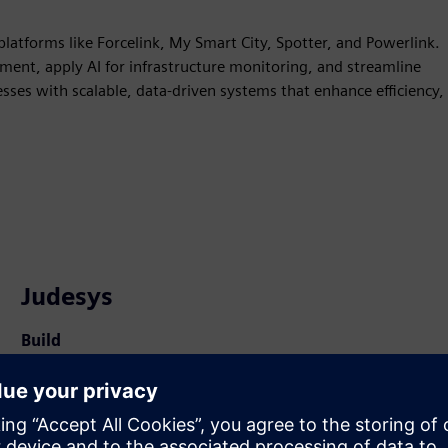
atforms like Forcelink, My Smart City, Spotter, and Powerlink.
ement, apply AI for infrastructure monitoring, and streamline
esses with scalable, data-driven systems that enhance efficiency,
Judesys
Build
Išplečia arba tobulina Siemens Xcelerator produktą /
sprendimą, sukuriant naują produktą, arba sukuria naują
sprendimą klientui, integruodamas produktą su Siemens
Xcelerator produktu ir savo produktu