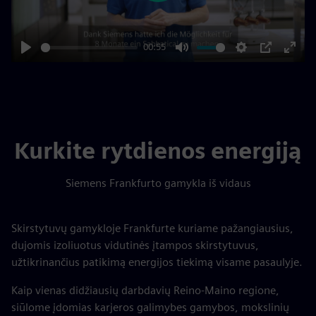
00:55
Play
Mute
Settings
PIP
Enter
fulls
Kurkite rytdienos energiją
Siemens Frankfurto gamykla iš vidaus
Skirstytuvų gamykloje Frankfurte kuriame pažangiausius,
dujomis izoliuotus vidutinės įtampos skirstytuvus,
užtikrinančius patikimą energijos tiekimą visame pasaulyje.
Kaip vienas didžiausių darbdavių Reino-Maino regione,
siūlome įdomias karjeros galimybes gamybos, mokslinių