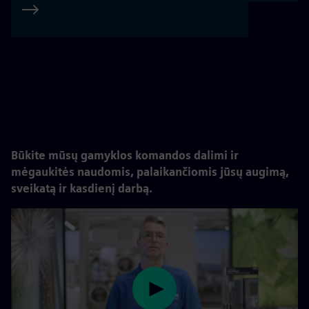
Būkite mūsų gamyklos komandos dalimi ir
mėgaukitės naudomis, palaikančiomis jūsų augimą,
sveikatą ir kasdienį darbą
.
Play