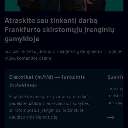
Atraskite sau tinkantį darbą
Frankfurto skirstomųjų įrenginių
gamykloje
Susipažinkite su įdomiomis karjeros galimybėmis ir tapkite
mūsų komandos dalimi
Elektrikai (m/f/d) — funkcinis
Suvirint
testavimas
Į mūsų ga
meistrišku
Pagelbėkite mūsų testavimo komandai ir
poziciją.
padėkite užtikrinti aukščiausios kokybės
skirstomuosius įrenginius. Sužinokite
daugiau apie šią poziciją.