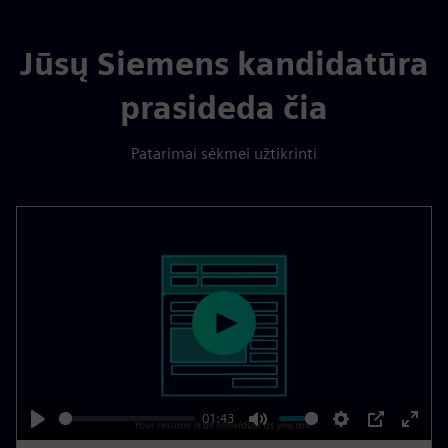
Jūsų Siemens kandidatūra
prasideda čia
Patarimai sėkmei užtikrinti
P
l
a
y
01:43
P
M
S
P
E