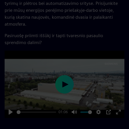
tyrimų ir plėtros bei automatizavimo srityse. Prisijunkite
prie mūsų energijos perėjimo priešakyje-darbo vietoje,
kurią skatina naujovės, komandinė dvasia ir palaikanti
atmosfera.
Pasiruošę priimti iššūkį ir tapti tvaresnio pasaulio
sprendimo dalimi?
Play
01:06
Play
Mute
Settings
PIP
Enter
fulls