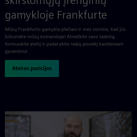
skirstomųjų įrenginių
gamykloje Frankfurte
Mūsų Frankfurto gamykla plečiasi-ir mes norime, kad jūs
būtumėte mūsų komandoje! Atneškite savo talentą,
formuokite ateitį ir padarykite realų poveikį kasdieniam
gyvenimui.
Atviros pozicijos