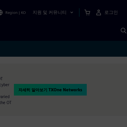
지원 및 커뮤니티
로그인
Region
|
KO
S
A
OT
 cyber
자세히 알아보기 TXOne Networks
varied
 the OT