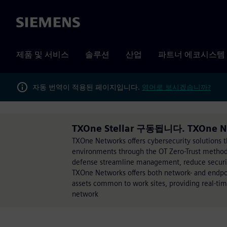
Siemens
제품 및 서비스
솔루션
산업
파트너 에코시스템
자동 번역이 적용된 페이지입니다.
영어로 보시겠습니까?
TXOne Stellar 구동됩니다. TXOne N
TXOne Networks offers cybersecurity solutions th
environments through the OT Zero-Trust methodol
defense streamline management, reduce securit
TXOne Networks offers both network- and endpoi
assets common to work sites, providing real-tim
network