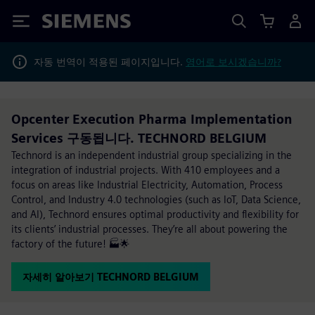
Siemens
자동 번역이 적용된 페이지입니다.
영어로 보시겠습니까?
Opcenter Execution Pharma Implementation
Services 구동됩니다. TECHNORD BELGIUM
Technord is an independent industrial group specializing in the
integration of industrial projects. With 410 employees and a
focus on areas like Industrial Electricity, Automation, Process
Control, and Industry 4.0 technologies (such as IoT, Data Science,
and AI), Technord ensures optimal productivity and flexibility for
its clients’ industrial processes. They’re all about powering the
factory of the future! 🏭🌟
자세히 알아보기 TECHNORD BELGIUM