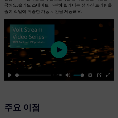
공해요.솔리드 스테이트 과부하 릴레이는 성가신 트리핑을
줄여 작업에 귀중한 가동 시간을 제공해요.
Play
02:40
Play
Mute
Settings
PIP
Enter
fulls
주요 이점