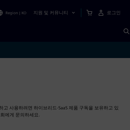
지원 및 커뮤니티
로그인
Region
|
KO
S
A
 구매하고 사용하려면 하이브리드-SaaS 제품 구독을 보유하고 있
저희에게 문의하세요.