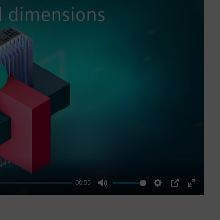
ay
00:55
Mute
Settings
PIP
Enter
fullscre