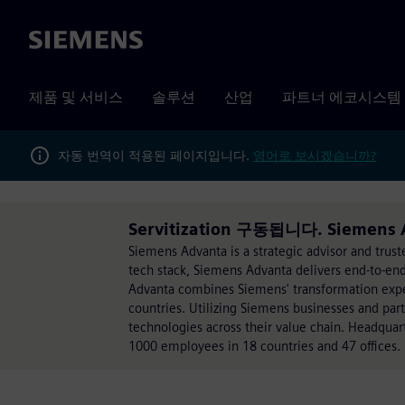
Siemens
제품 및 서비스
솔루션
산업
파트너 에코시스템
자동 번역이 적용된 페이지입니다.
영어로 보시겠습니까?
Servitization 구동됩니다. Siemens 
Siemens Advanta is a strategic advisor and trust
tech stack, Siemens Advanta delivers end-to-end
Advanta combines Siemens' transformation exper
countries. Utilizing Siemens businesses and pa
technologies across their value chain. Headqua
1000 employees in 18 countries and 47 offices.