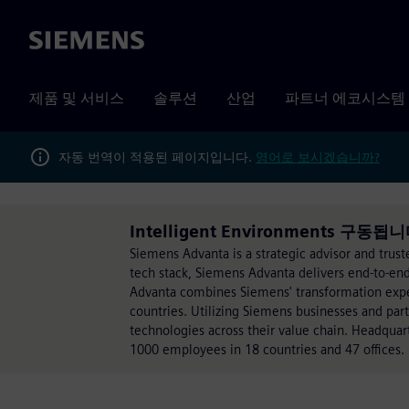
Siemens
제품 및 서비스
솔루션
산업
파트너 에코시스템
자동 번역이 적용된 페이지입니다.
영어로 보시겠습니까?
Intelligent Environments 구동됩니
Siemens Advanta is a strategic advisor and trust
tech stack, Siemens Advanta delivers end-to-end
Advanta combines Siemens' transformation exper
countries. Utilizing Siemens businesses and pa
technologies across their value chain. Headqua
1000 employees in 18 countries and 47 offices.