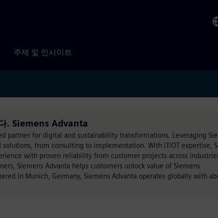
주제 및 인사이트
다. Siemens Advanta
ed partner for digital and sustainability transformations. Leveraging S
 solutions, from consulting to implementation. With IT/OT expertise,
ience with proven reliability from customer projects across industrie
rtners, Siemens Advanta helps customers unlock value of Siemens
rtered in Munich, Germany, Siemens Advanta operates globally with ab