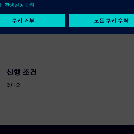
선행 조건
없대요