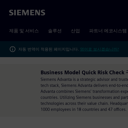
Siemens
제품 및 서비스
솔루션
산업
파트너 에코시스템
자동 번역이 적용된 페이지입니다.
영어로 보시겠습니까?
Business Model Quick Risk Che
Siemens Advanta is a strategic advisor and trust
tech stack, Siemens Advanta delivers end-to-end
Advanta combines Siemens' transformation exper
countries. Utilizing Siemens businesses and pa
technologies across their value chain. Headqua
1000 employees in 18 countries and 47 offices.