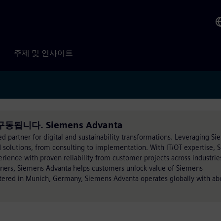
주제 및 인사이트
ck 구동됩니다. Siemens Advanta
ed partner for digital and sustainability transformations. Leveraging S
 solutions, from consulting to implementation. With IT/OT expertise,
ience with proven reliability from customer projects across industrie
rtners, Siemens Advanta helps customers unlock value of Siemens
rtered in Munich, Germany, Siemens Advanta operates globally with ab