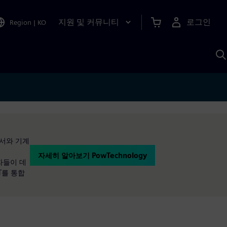
지원 및 커뮤니티
로그인
Region
|
KO
S
A
센서와 기계
자세히 알아보기 PowTechnology
용자들이 데
T를 통합