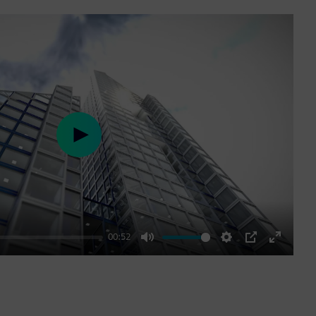
Play
00:52
Mute
Settings
PIP
Enter
fullscre