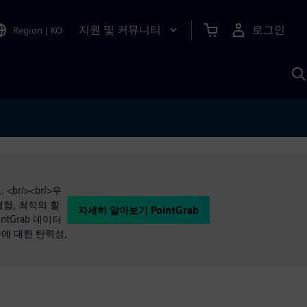
지원 및 커뮤니티
로그인
Region
|
KO
S
A
br/><br/>우
험, 최적의 활
자세히 알아보기 PointGrab
tGrab 데이터
간에 대한 탄력성,