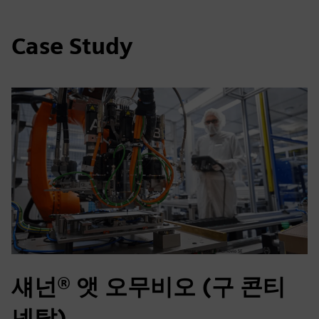
Case Study
섀넌® 앳 오무비오 (구 콘티
넨탈)