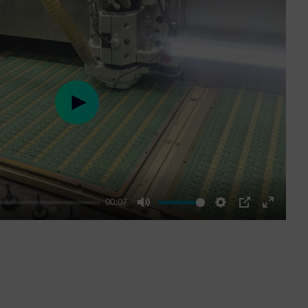
Play
00:07
Mute
Settings
PIP
Enter
fullscre