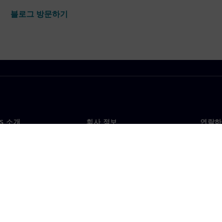
블로그 방문하기
NS 소개
회사 정보
연락하
개
회사
문의
투자자 관계
각국 
료
전략