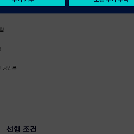
경험
식
달 방법론
선행 조건