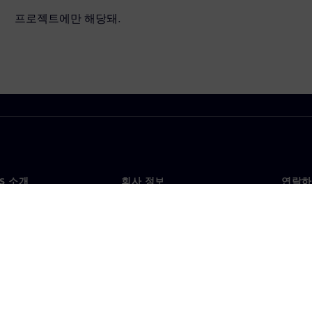
프로젝트에만 해당돼.
NS 소개
회사 정보
연락하
개
회사
문의
투자자 관계
각국 
료
전략