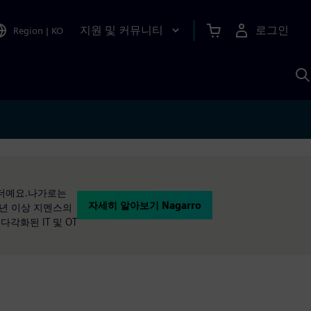
지원 및 커뮤니티
로그인
Region
|
KO
S
A
리더예요.나가로는
자세히 알아보기 Nagarro
3년 이상 지멘스의
다각화된 IT 및 OT