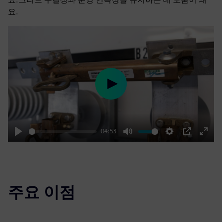
요.
Play
04:53
Play
Mute
Settings
PIP
Enter
fulls
주요 이점