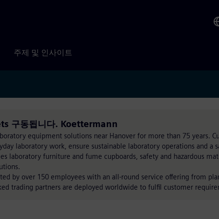
주제 및 인사이트
inets 구동됩니다. Koettermann
aboratory equipment solutions near Hanover for more than 75 years. 
day laboratory work, ensure sustainable laboratory operations and a s
s laboratory furniture and fume cupboards, safety and hazardous mate
utions.
ted by over 150 employees with an all-round service offering from pla
ed trading partners are deployed worldwide to fulfil customer requir