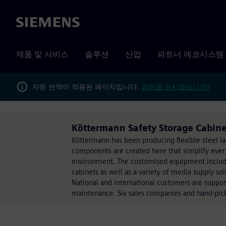
Siemens
제품 및 서비스
솔루션
산업
파트너 에코시스템
자동 번역이 적용된 페이지입니다.
영어로 보시겠습니까?
Köttermann Safety Storage Cab
Köttermann has been producing flexible steel l
components are created here that simplify every
environment. The customised equipment include
cabinets as well as a variety of media supply sol
National and international customers are suppor
maintenance. Six sales companies and hand-pick