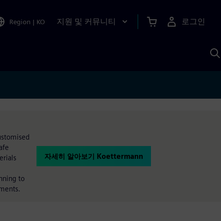
지원 및 커뮤니티
로그인
Region
|
KO
S
A
Customised
afe
자세히 알아보기 Koettermann
rials
nning to
ements.