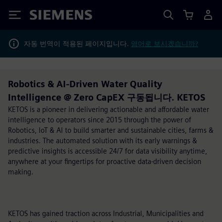
Siemens
자동 번역이 적용된 페이지입니다.
영어로 보시겠습니까?
Robotics & AI-Driven Water Quality
Intelligence @ Zero CapEX 구동됩니다. KETOS
KETOS is a pioneer in delivering actionable and affordable water
intelligence to operators since 2015 through the power of
Robotics, IoT & AI to build smarter and sustainable cities, farms &
industries. The automated solution with its early warnings &
predictive insights is accessible 24/7 for data visibility anytime,
anywhere at your fingertips for proactive data-driven decision
making.
KETOS has gained traction across Industrial, Municipalities and