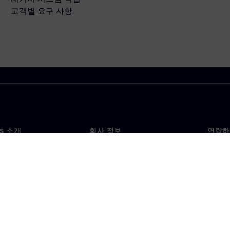
고객별 요구 사항
NS 소개
회사 정보
연락하
개
회사
문의
투자자 관계
각국 
료
전략