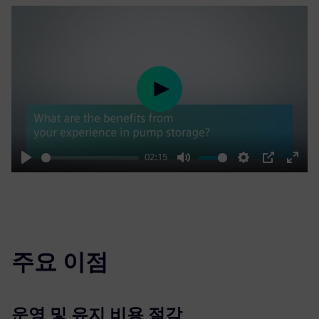
Play
02:15
Play
Mute
Settings
PIP
Enter
fulls
주요 이점
운영 및 유지 비용 절감