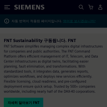
Siemens
자동 번역이 적용된 페이지입니다.
영어로 보시겠습니까?
FNT Sustainability 구동됩니다. FNT
FNT Software simplifies managing complex digital infrastructures
for companies and public authorities. The FNT Command
Platform offers efficient management of IT, Telecom, and Data
Center infrastructures as digital twins, facilitating easier
planning, fault elimination, and transformations. With
standardized tools, it integrates data, generates reports,
optimizes workflows, and deploys new services efficiently.
Flexible licensing, cloud readiness, and pre-configured
deployment ensure quick setup. Trusted by 500+ companies
worldwide, including nearly half of the DAX-40 corporations.
자세히 알아보기 FNT