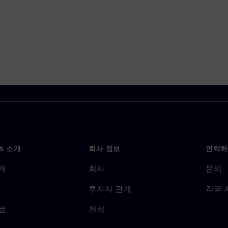
NS 소개
회사 정보
연락하
개
회사
문의
투자자 관계
각국 
료
전략