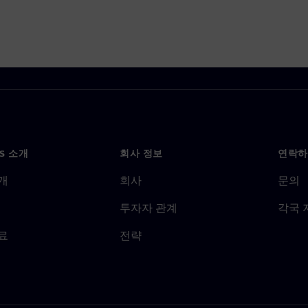
NS 소개
회사 정보
연락하
개
회사
문의
투자자 관계
각국 
료
전략