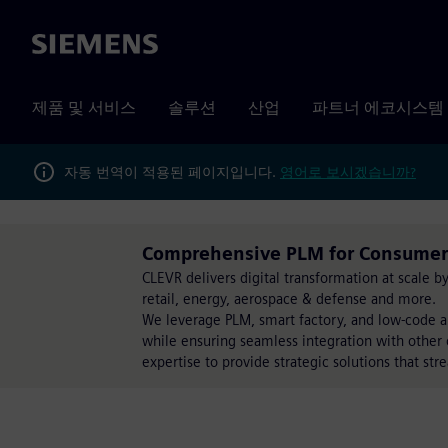
Siemens
제품 및 서비스
솔루션
산업
파트너 에코시스템
자동 번역이 적용된 페이지입니다.
영어로 보시겠습니까?
Comprehensive PLM for Consume
CLEVR delivers digital transformation at scale 
retail, energy, aerospace & defense and more.
We leverage PLM, smart factory, and low-code a
while ensuring seamless integration with other 
expertise to provide strategic solutions that str