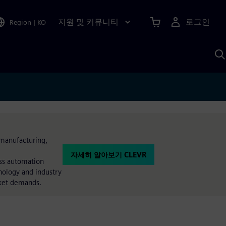
지원 및 커뮤니티
로그인
Region
|
KO
S
A
 manufacturing,
자세히 알아보기 CLEVR
ess automation
nology and industry
arket demands.