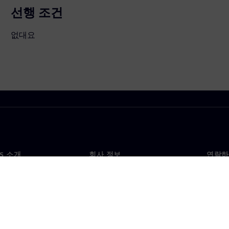
선행 조건
없대요
NS 소개
회사 정보
연락하
개
회사
문의
투자자 관계
각국 
료
전략