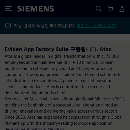
Siemens
자동 번역이 적용된 페이지입니다.
영어로 보시겠습니까?
Eviden App Factory Suite 구동됩니다. Atos
Atos is a global leader in digital transformation with c. 78,000
employees and annual revenue of c. € 10 billion. European
number one in cybersecurity, cloud and high-performance
computing, the Group provides tailored end-to-end solutions for
all industries in 68 countries. A pioneer in decarbonization
services and products, Atos is committed to a secure and
decarbonized digital for its clients.
Siemens and Atos established a Strategic Global Alliance in 2011,
marking the beginning of a successful collaboration aimed at
driving innovation and delivering value across various sectors.
Since 2020, Atos has expanded its cooperation through a Global
Partnership with the industry-leading low-code application
development platform Mendix™.