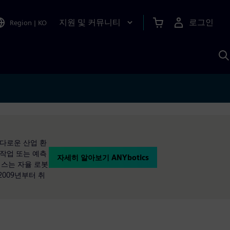
지원 및 커뮤니티
로그인
Region
|
KO
S
A
까다로운 산업 환
격 작업 또는 예측
자세히 알아보기 ANYbotics
틱스는 자율 로봇
009년부터 취