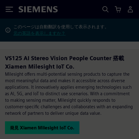
Siemens
このページは自動翻訳を使用して表示されます。
元の英語を表示しますか？
VS125 AI Stereo Vision People Counter 搭載
Xiamen Milesight IoT Co.
Milesight offers multi-potential sensing products to capture the
most meaningful data and makes it accessible across diverse
applications. It innovatively applies emerging technologies such
as Al, 5G, and loT to distinct use scenarios. With a commitment
to making sensing matter, Milesight quickly responds to
customer-specific challenges and collaborates with an expanding
network of partners to deliver unique data value.
発見 Xiamen Milesight IoT Co.