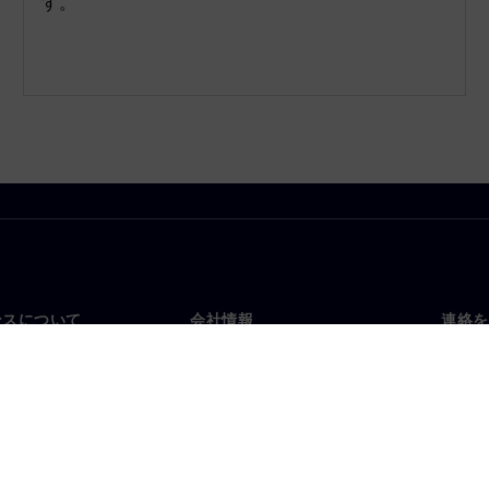
す。
ンスについて
会社情報
連絡を
要
企業情報
お問
投資家向け広報活動
世界
スルーム
戦略