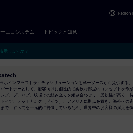
Region
ナーエコシステム
トピックと知見
表示しますか？
batech
ル式のラボインフラストラクチャソリューションを単一ソースから提供する
パートナーとして、顧客向けに個性的で柔軟な部屋のコンセプトを作成して
ニング、プレハブ、現場での組み立てを組み合わせて、柔軟性が高く、
ォレラウ、ドイツ、テットナング（ドイツ）、アメリカに拠点を置き、海外へ
立まで、すべてを一元的に提供しているため、世界中のお客様の満足を