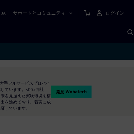
サポートとコミュニティ
ログイン
|
JA
A
、大手フルサービスプロバイ
います。<br/>同社
発見 Wobatech
将来を見据えた実験環境を構
の進出を進めており、着実に成
保証しています。