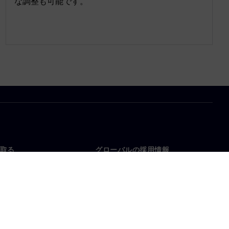
な調整も可能です。
取る
グローバルの採用情報
い合わせ
仕事とキャリア
各地の事業拠点
募集中の職種