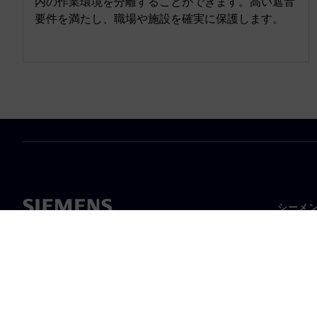
内の作業環境を分離することができます。高い遮音
要件を満たし、職場や施設を確実に保護します。
シーメ
企業概
経営陣
ニュー