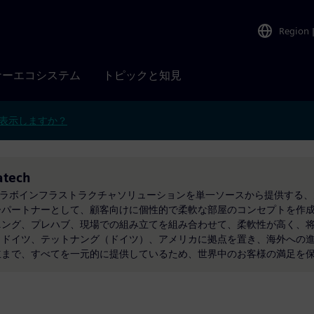
Region
ナーエコシステム
トピックと知見
表示しますか？
atech
ル式のラボインフラストラクチャソリューションを単一ソースから提供する
パートナーとして、顧客向けに個性的で柔軟な部屋のコンセプトを作成して
ニング、プレハブ、現場での組み立てを組み合わせて、柔軟性が高く、
ォレラウ、ドイツ、テットナング（ドイツ）、アメリカに拠点を置き、海外へ
立まで、すべてを一元的に提供しているため、世界中のお客様の満足を