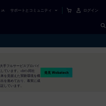
サポートとコミュニティ
ログイン
|
JA
A
、大手フルサービスプロバイ
います。<br/>同社
発見 Wobatech
将来を見据えた実験環境を構
の進出を進めており、着実に成
保証しています。