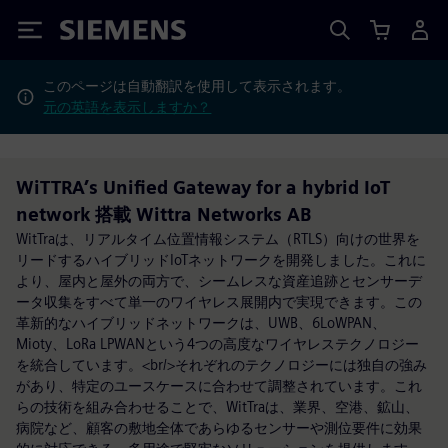
Siemens
このページは自動翻訳を使用して表示されます。
元の英語を表示しますか？
WiTTRA’s Unified Gateway for a hybrid IoT
network 搭載 Wittra Networks AB
WitTraは、リアルタイム位置情報システム（RTLS）向けの世界を
リードするハイブリッドIoTネットワークを開発しました。これに
より、屋内と屋外の両方で、シームレスな資産追跡とセンサーデ
ータ収集をすべて単一のワイヤレス展開内で実現できます。この
革新的なハイブリッドネットワークは、UWB、6LoWPAN、
Mioty、LoRa LPWANという4つの高度なワイヤレステクノロジー
を統合しています。<br/>それぞれのテクノロジーには独自の強み
があり、特定のユースケースに合わせて調整されています。これ
らの技術を組み合わせることで、WitTraは、業界、空港、鉱山、
病院など、顧客の敷地全体であらゆるセンサーや測位要件に効果