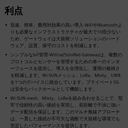
利点
迅速、簡単、費用対効果の高い導入-WiFiやBluetoothよ
りも必要なインフラストラクチャが最大で10倍少ない
ため、ゲートウェイは大規模ソリューションのハード
ウェア、設置、保守のコストを削減します。
シンプルなIoT管理-WittraのUnified Gatewayは、複数の
プロトコルとセンサーを管理するための単一のインタ
ーフェースを提供し、導入を合理化し、運用の複雑さ
を軽減します。Wi-SUNメッシュ、LoRa、Mioty、UWB
を1つのデバイスに統合しています。プライベート5G
は安全なバックホールとして機能します。
Wi-SUN mesh、Mioty、LoRaを組み合わせることで、堅
牢で信頼性の高い接続を実現し、長距離で干渉に強い
データ配信を保証します。このマルチ無線アプローチ
は、一貫した接続が不可欠な過酷で大規模な環境でも
安定したパフォーマンスを提供します。