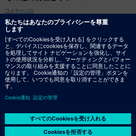
ワイヤーパス
スマートビルディング用Wirepas
Wirepas デベロッパーポータル
必要条件
ノルディックセミコンダクターズでサポートされていま
す：nRF52832、nRF52833、nRF52840。
シリコンラボでサポートされています：ERF32xG12、
EFR32BG21、EFR32BG22、EFR32xG24。