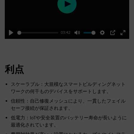
Play
03:42
Play
Mute
Settings
PIP
Enter
fulls
利点
スケーラブル：大規模なスマートビルディングネット
ワークの何千ものデバイスをサポートします。
信頼性：自己修復メッシュにより、一貫したフェイル
セーフ接続が保証されます。
低電力：IoTや安全装置のバッテリー寿命が長いように
最適化されています。