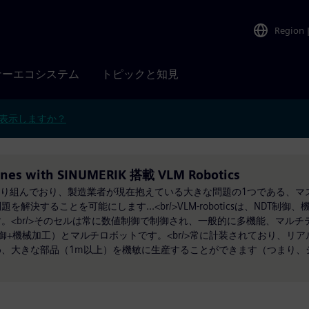
Region
ナーエコシステム
トピックと知見
表示しますか？
ines with SINUMERIK 搭載 VLM Robotics
ロボットに取り組んでおり、製造業者が現在抱えている大きな問題の1つである、
決することを可能にします...<br/>VLM-roboticsは、NDT制
。<br/>そのセルは常に数値制御で制御され、一般的に多機能、マルチ
+機械加工）とマルチロボットです。<br/>常に計装されており、リ
、大きな部品（1m以上）を機敏に生産することができます（つまり、