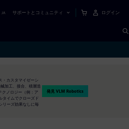
サポートとコミュニティ
ログイン
|
JA
A
マス・カスタマイゼーシ
御、機械加工、接合、積層造
発見 VLM Robotics
テクノロジー（例：ア
アルタイムでクローズド
シリーズ効果なしに毎