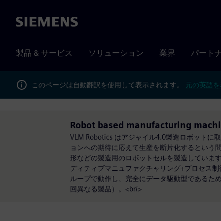
Siemens
製品 & サービス
ソリューション
業界
パート
このページは自動翻訳を使用して表示されます。
元の英語を
Robot based manufacturing mach
VLM Robotics はアジャイル4.0製造
ョンへの期待に応えて生産を断片化するという問題を解
形などの製造用のロボットセルを製造しています
ディティブマニュファクチャリング+プロセス制御
ループで動作し、完全にデータ駆動型であるため
回異なる製品）。<br/>