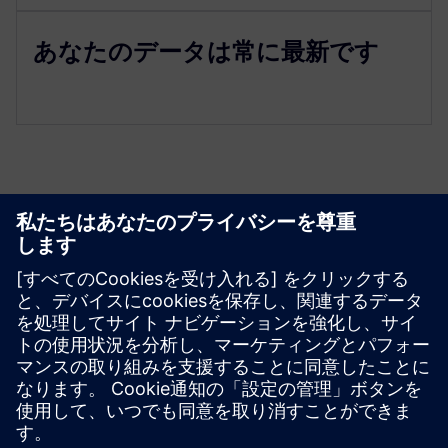
あなたのデータは常に最新です
リソースと関連製品の詳細
必要条件
MindAccess IoTバリュープラン（小/中/大）
コモス CIS: 15333 ライセンス
コモス CIS: 15301 ライセンス