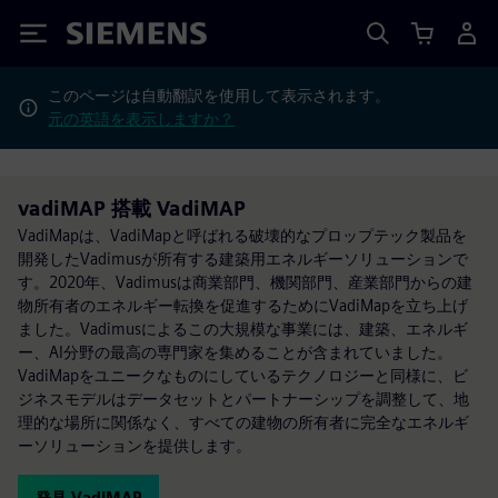
Siemens
このページは自動翻訳を使用して表示されます。
元の英語を表示しますか？
vadiMAP 搭載 VadiMAP
VadiMapは、VadiMapと呼ばれる破壊的なプロップテック製品を
開発したVadimusが所有する建築用エネルギーソリューションで
す。2020年、Vadimusは商業部門、機関部門、産業部門からの建
物所有者のエネルギー転換を促進するためにVadiMapを立ち上げ
ました。Vadimusによるこの大規模な事業には、建築、エネルギ
ー、AI分野の最高の専門家を集めることが含まれていました。
VadiMapをユニークなものにしているテクノロジーと同様に、ビ
ジネスモデルはデータセットとパートナーシップを調整して、地
理的な場所に関係なく、すべての建物の所有者に完全なエネルギ
ーソリューションを提供します。
発見 VadiMAP